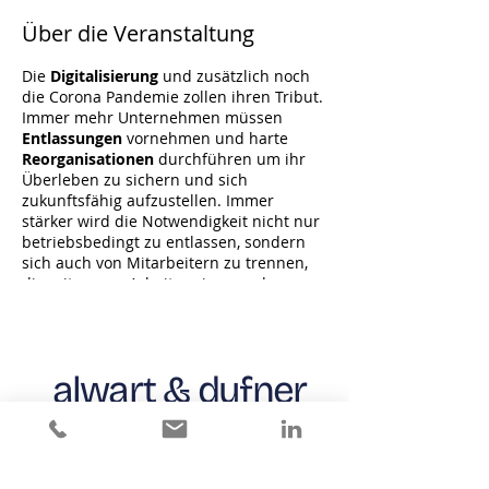
Über die Veranstaltung
Die
Digitalisierung
und zusätzlich noch
die Corona Pandemie zollen ihren Tribut.
Immer mehr Unternehmen müssen
Entlassungen
vornehmen und harte
Reorganisationen
durchführen um ihr
Überleben zu sichern und sich
zukunftsfähig aufzustellen. Immer
stärker wird die Notwendigkeit nicht nur
betriebsbedingt zu entlassen, sondern
sich auch von Mitarbeitern zu trennen,
die mit neuen Arbeitsweisen und
Prozessen überfordert sind oder diese
schlichtweg ablehnen. Bei diesen
Mitarbeitern handelt es sich häufig um
Kollegen mit einer langen
alwart & dufner
Betriebszugehörigkeit und starker
Vernetzung im Unternehmen. Werden
MAKE CHANGE WORK
hier Entlassungen mit »harter Hand«
durchgezogen, Betroffene und Beteiligte
informiert, konfrontiert und dann allein