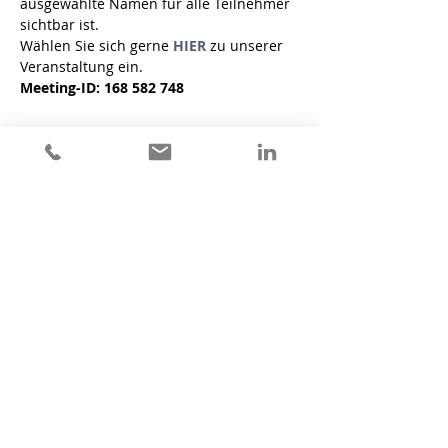
ausgewählte Namen für alle Teilnehmer 
sichtbar ist.
Wählen Sie sich gerne 
HIER
 zu unserer 
Veranstaltung ein.
Meeting-ID: 168 582 748
alwart & dufner
MAKE CHANGE WORK
office süd
Verdunweg 10
88239 Wangen i. A.
kontakt