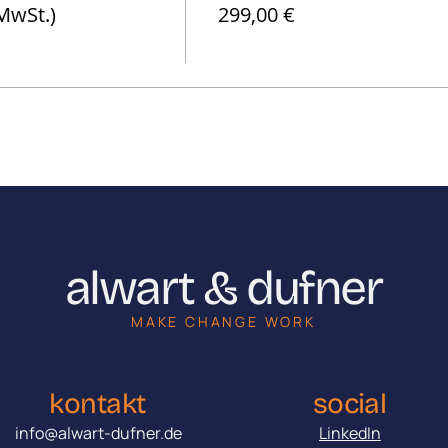
 MwSt.)
299,00 €
alwart & dufner
MAKE CHANGE WORK
kontakt
social
info@alwart-dufner.de
LinkedIn