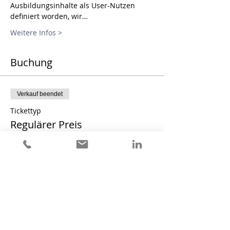
Ausbildungsinhalte als User-Nutzen 
definiert worden, wir…
Weitere Infos >
Buchung
Verkauf beendet
Tickettyp
Regulärer Preis
Mehr Infos
Preis
8.115,80 €
MwSt. inbegriffen