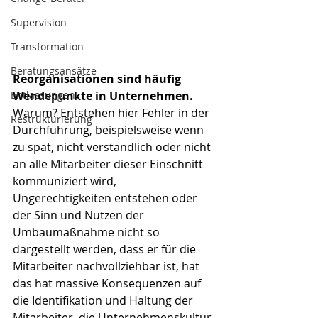
Supervision
Transformation
Beratungsansätze
Reorganisationen sind häufig 
Wendepunkte in Unternehmen. 
Entlassungen
Warum? Entstehen hier Fehler in der 
Restrukturierung
Durchführung, beispielsweise wenn 
zu spät, nicht verständlich oder nicht 
an alle Mitarbeiter dieser Einschnitt 
kommuniziert wird, 
Ungerechtigkeiten entstehen oder 
der Sinn und Nutzen der 
Umbaumaßnahme nicht so 
dargestellt werden, dass er für die 
Mitarbeiter nachvollziehbar ist, hat 
das hat massive Konsequenzen auf 
die Identifikation und Haltung der 
Mitarbeiter, die Unternehmenskultur 