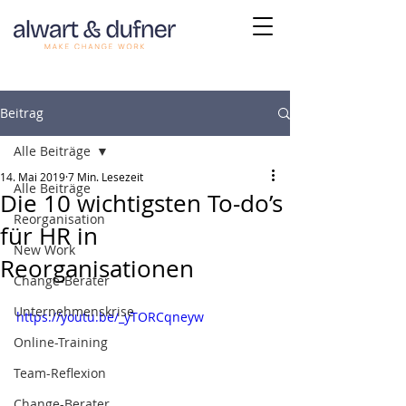
Beitrag
Alle Beiträge
14. Mai 2019
7 Min. Lesezeit
Alle Beiträge
Die 10 wichtigsten To-do’s
Reorganisation
für HR in
New Work
Reorganisationen
Change-Berater
Unternehmenskrise
https://youtu.be/_yTORCqneyw
Online-Training
Team-Reflexion
Change-Berater