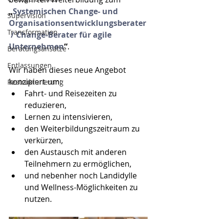
„
Systemischen Change- und 
Supervision
Organisationsentwicklungsberater
Transformation
 / Change-Berater für agile 
Unternehmen
“
.
Beratungsansätze
Entlassungen
Wir haben dieses neue Angebot 
konzipiert um:
Restrukturierung
Fahrt- und Reisezeiten zu 
reduzieren,
Lernen zu intensivieren,
den Weiterbildungszeitraum zu 
verkürzen,
den Austausch mit anderen 
Teilnehmern zu ermöglichen,
und nebenher noch Landidylle 
und Wellness-Möglichkeiten zu 
nutzen.