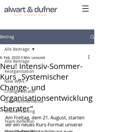
Beitrag
Alle Beiträge
6. Feb. 2020
3 Min. Lesezeit
Alle Beiträge
Neu! Intensiv-Sommer-
Reorganisation
Kurs „Systemischer
New Work
Change- und
Change-Berater
Organisationsentwicklung
Unternehmenskrise
sberater”
Online-Training
Am Freitag, dem 21. August, starten 
Team-Reflexion
wir ein neues Kurs-Format unserer 
Change-Berater
bewährten Weiterbildung zum