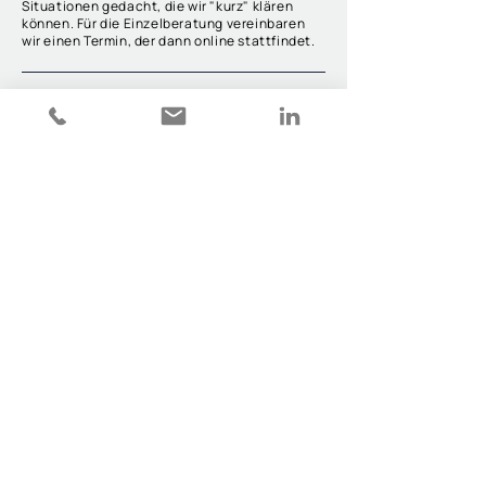
Situationen gedacht, die wir "kurz" klären
können. Für die Einzelberatung vereinbaren
wir einen Termin, der dann online stattfindet.
PRAXISWISSEN &
KNOW-HOW
TANKEN
Weiterbildung
Systemische:r
«
Change- und Organisations-
entwicklungsberater:in
»
JETZT ANFRAGEN